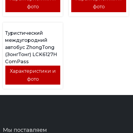
фото
фото
Туристический
междугородний
автобус ZhongTong
(ЗонгТонг) LCK6127H
ComPass
Характеристики и
фото
Мы поставляем