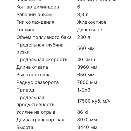
Кол-во цилиндров
6
Рабочий объем
8,3 л
Тип охлаждения
Жидкостное
Топливо
Дизельное
Объем топливного бака
230 л
Предельная глубина
560 мм
резки
Предельная скорость
40 км/ч
Длина отвала
3960 мм
Высота отвала
650 мм
Радиус разворота
7800 мм
Привод
1х2х3
Предельная
17500 куб. м/ч
продуктивность
Усилие на отрыв
86 кН
Длина транспортная
8970 мм
Высота
3440 мм