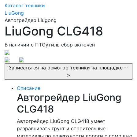
Каталог техники
LiuGong
Автогрейдер Liugong
LiuGong CLG418
В наличии
c ПТС
утиль сбор включен
Записатьтся на осмотор техники на площадке --
>
Описание
Автогрейдер LiuGong
CLG418
Автогрейдер LiuGong CLG418 умеет
разравнивать грунт и строительные
материалы по поверхности дороги с помощью