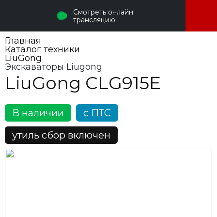
Смотреть онлайн
трансляцию
Главная
Каталог техники
LiuGong
Экскаваторы Liugong
LiuGong CLG915E
В наличии
c ПТС
утиль сбор включен