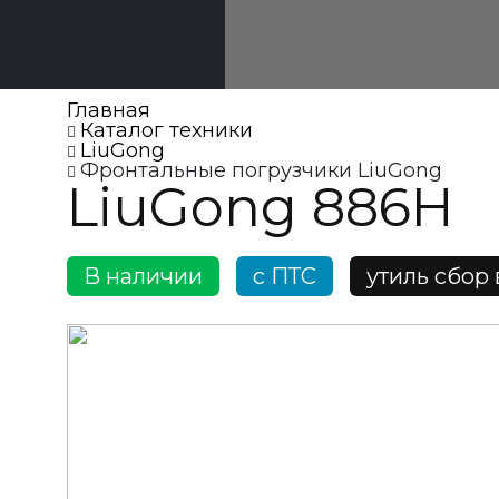
Главная
Каталог техники
LiuGong
Фронтальные погрузчики LiuGong
LiuGong 886H
В наличии
c ПТС
утиль сбор