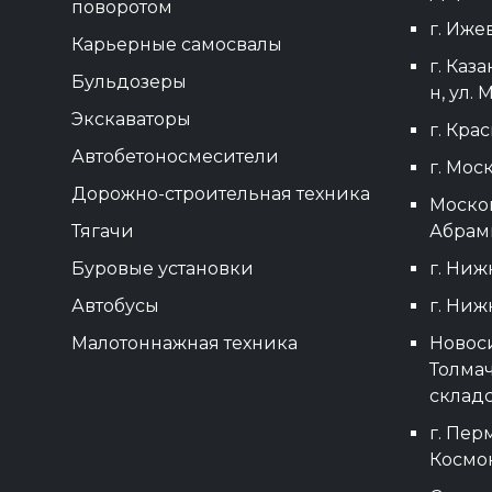
поворотом
г. Ижев
Карьерные самосвалы
г. Каз
Бульдозеры
н, ул. 
Экскаваторы
г. Кра
Автобетоносмесители
г. Моск
Дорожно-строительная техника
Москов
Тягачи
Абрамц
Буровые установки
г. Нижн
Автобусы
г. Ниж
Малотоннажная техника
Новоси
Толмач
складс
г. Перм
Космон