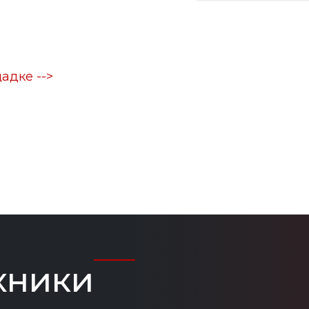
адке -->
хники