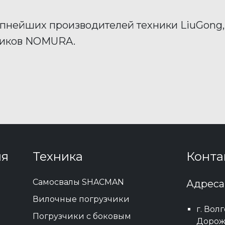
пнейших производителей техники LiuGon
чиков NOMURA.
ия
Техника
Конта
Самосвалы SHACMAN
Адреса
Вилочные погрузчики
г. Вол
Погрузчики с боковым
Дорожн