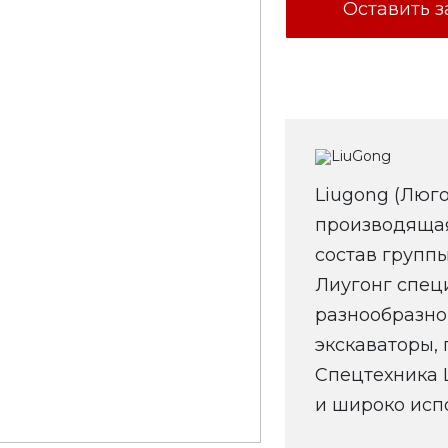
Оставить з
Liugong (Люго
производящая
состав группы
Лиугонг спец
разнообразно
экскаваторы, 
Спецтехника 
и широко испо