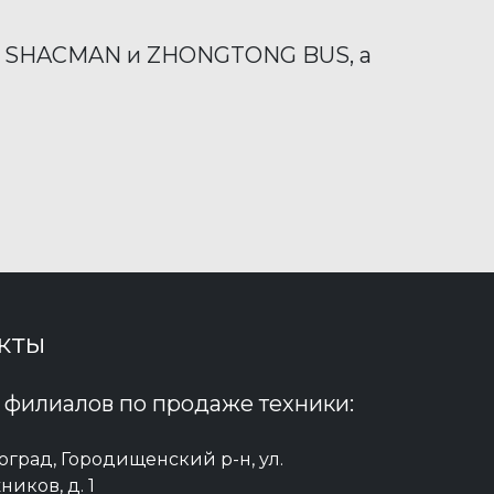
g, SHACMAN и ZHONGTONG BUS, а
кты
 филиалов по продаже техники:
гоград, Городищенский р-н, ул.
иков, д. 1