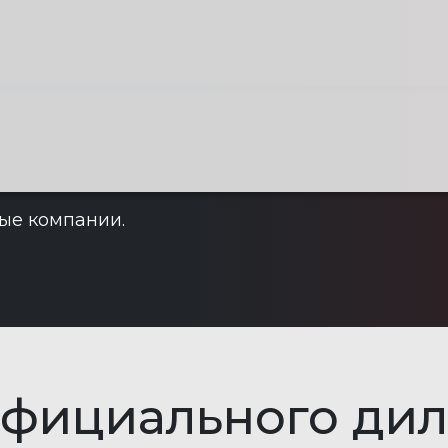
ые компании.
фициального
дил