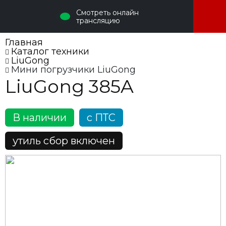
Смотреть онлайн
трансляцию
Главная
Каталог техники
LiuGong
Мини погрузчики LiuGong
LiuGong 385A
В наличии
c ПТС
утиль сбор включен