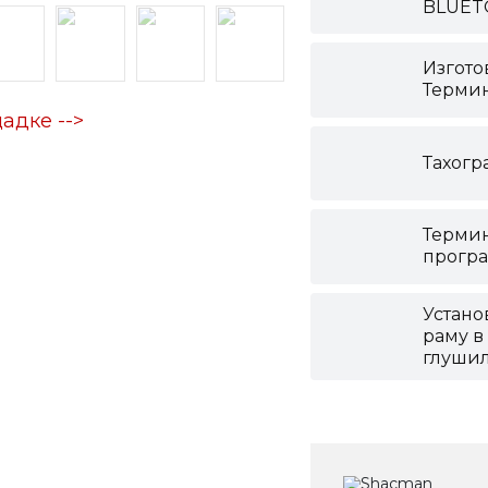
BLUE
Изгото
Термин
адке -->
Тахогр
Термин
прогр
Устано
раму в
глуши