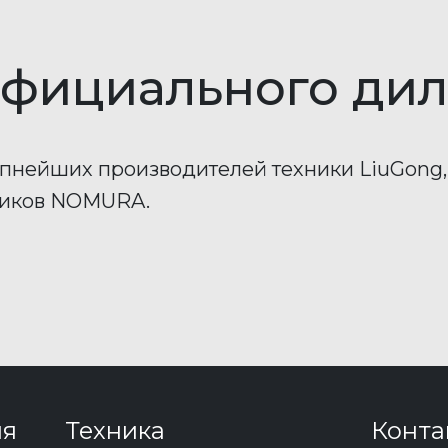
фициального
дил
пнейших производителей техники LiuGon
чиков NOMURA.
ия
Техника
Конта