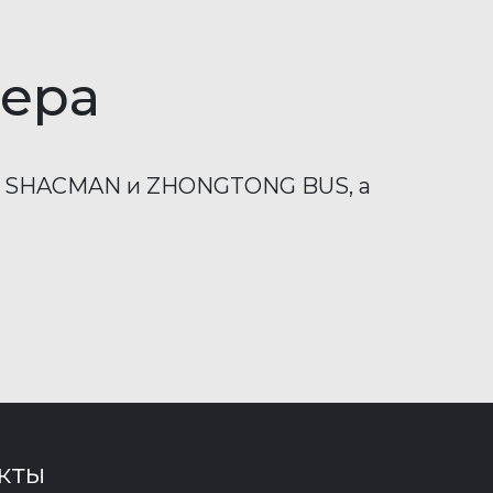
ера
g, SHACMAN и ZHONGTONG BUS, а
кты