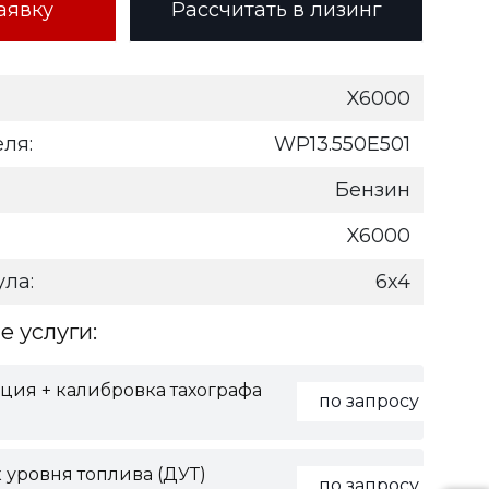
аявку
Рассчитать в лизинг
X6000
ля:
WP13.550E501
Бензин
X6000
ла:
6x4
 услуги:
ция + калибровка тахографа
по запросу
 уровня топлива (ДУТ)
по запросу