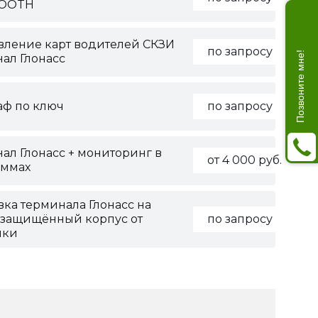
TOOTH
вление карт водителей СКЗИ
по запросу
Позвоните мне!
ал Глонасс
аф по ключ
по запросу
ал Глонасс + мониторинг в
от 4 000 руб.
аммах
вка терминала Глонасс на
 защищённый корпус от
по запросу
лки