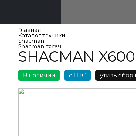
Главная
Каталог техники
Shacman
Shacman тягач
SHACMAN X600
В наличии
c ПТС
утиль сбор