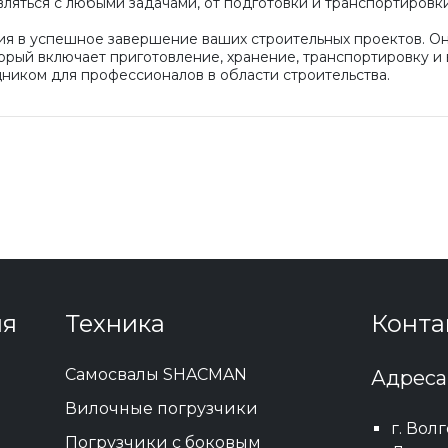
вляться с любыми задачами, от подготовки и транспортировк
я в успешное завершение ваших строительных проектов. О
орый включает приготовление, хранение, транспортировку и 
ником для профессионалов в области строительства.
ия
Техника
Конта
Самосвалы SHACMAN
Адреса
Вилочные погрузчики
г. Вол
Погрузчики с боковым