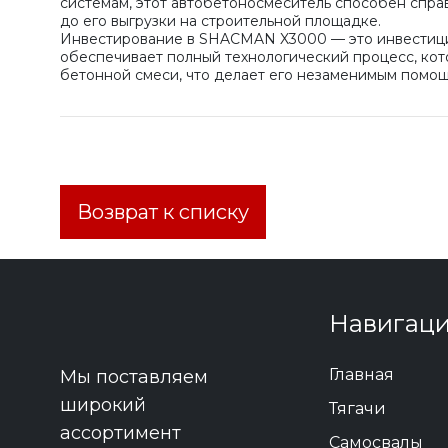
системам, этот автобетоносмеситель способен спра
до его выгрузки на строительной площадке.
Инвестирование в SHACMAN X3000 — это инвестици
обеспечивает полный технологический процесс, кот
бетонной смеси, что делает его незаменимым помощ
Возврат к списку
Навигац
Главная
Мы поставляем
широкий
Тягачи
ассортимент
Самосвалы