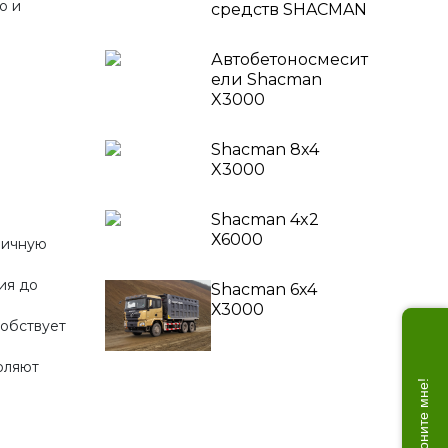
о и
средств SHACMAN
Автобетоносмесит
ели Shacman
X3000
Shacman 8x4
X3000
Shacman 4x2
Х6000
личную
ия до
Shacman 6x4
Х3000
собствует
оляют
Позвоните мне!