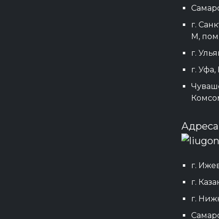
Самарс
г. Сан
М, пом.
г. Улья
г. Уфа,
Чувашс
Комсом
Адреса
г. Ижев
г. Каза
г. Ниж
Самарс