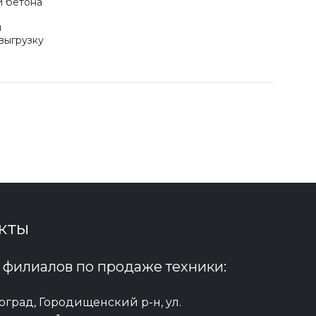
и бетона
н
выгрузку
кты
 филиалов по продаже техники:
гоград, Городищенский р-н, ул.