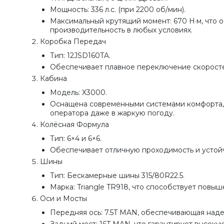
Мощность: 336 л.с. (при 2200 об/мин).
Максимальный крутящий момент: 670 Н·м, что 
производительность в любых условиях.
Коробка Передач
Тип: 12JSD160TA.
Обеспечивает плавное переключение скоросте
Кабина
Модель: X3000.
Оснащена современными системами комфорта, 
оператора даже в жаркую погоду.
Колёсная Формула
Тип: 6×4 и 6×6.
Обеспечивает отличную проходимость и устойч
Шины
Тип: Бескамерные шины 315/80R22.5.
Марка: Triangle TR918, что способствует повы
Оси и Мосты
Передняя ось: 7.5T MAN, обеспечивающая наде
Задний мост: 16T MAN, что гарантирует высоку