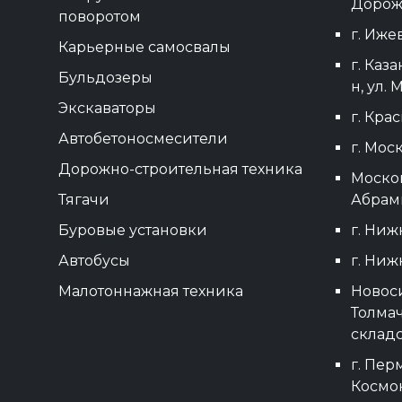
Дорожн
поворотом
г. Ижев
Карьерные самосвалы
г. Каз
Бульдозеры
н, ул. 
Экскаваторы
г. Кра
Автобетоносмесители
г. Моск
Дорожно-строительная техника
Москов
Тягачи
Абрамц
Буровые установки
г. Нижн
Автобусы
г. Ниж
Малотоннажная техника
Новоси
Толмач
складс
г. Перм
Космон