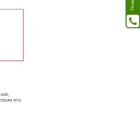
ний,
отрим его