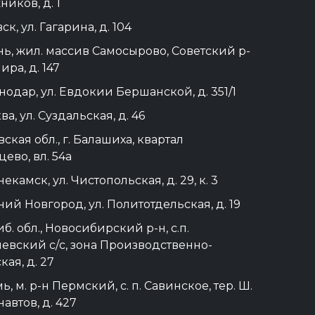
иков, д. 1
ск, ул. Гагарина, д. 104
ань, жил. массив Самосырово, Советский р-
Мира, д. 147
снодар, ул. Евдокии Бершанской, д. 351/1
ва, ул. Суздальская, д. 46
ская обл., г. Балашиха, квартал
ево, вл. 54а
екамск, ул. Чистопольская, д. 29, к. 3
ний Новгород, ул. Политотдельская, д. 19
б. обл., Новосибирский р-н, с.п.
евский с/с, зона Производственно-
кая, д. 27
ь, м. р-н Пермский, с. п. Савинское, тер. Ш.
автов, д. 427